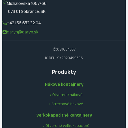
Michalovská 1067/66
073 01 Sobrance, SK
+421 56 652 32 04
daryn@daryn.sk
IČO: 31654657
IČ DPH: SK2020499536
Produkty
Hákové kontajnery
› Otvorené hákové
› Strechové hákové
Veľkokapacitné kontajnery
› Otvorené veľkokapacitné