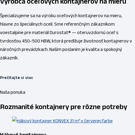
Výrobca oceľových kontajnerov na mieru
Špecializujeme sa na výrobu oceľových kontajnerov na mieru,
hlavne zo špeciálnych ocelí. Sme referenčným zákazníkom
voestalpine pre materiál Durostat® — oteruvzdornú oceľ s
tvrdosťou 450–500 HBW, ktorá predlžuje životnosť kontajnerov v
náročných prevádzkach. Naším poslaním je kvalita a spokojný
zákazník.
Prečítajte si viac
Naša ponuka
Rozmanité kontajnery pre rôzne potreby
Hákové kontajnery