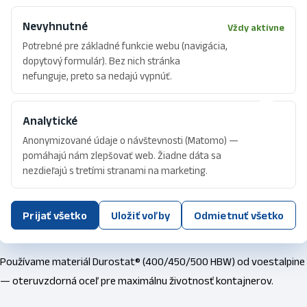
Vyrábame podľa noriem: DIN 30722-1 / SS 3021 (do 26 t), DIN 30722-
Nevyhnutné
Vždy aktívne
2 / SS 3021 (do 12 t), DIN 30722-3 / SS 3021 (do 32 t), CZ variant (hák
Potrebné pre základné funkcie webu (navigácia,
1 000 mm) a ACTS kontajnery podľa UIC 50 591.
dopytový formulár). Bez nich stránka
nefunguje, preto sa nedajú vypnúť.
05
Export do celej Európy
Analytické
Anonymizované údaje o návštevnosti (Matomo) —
90 % produkcie exportujeme do Rakúska, taktiež do CZ, DE, HU a CH.
pomáhajú nám zlepšovať web. Žiadne dáta sa
Vlastná preprava a logistická koordinácia.
nezdieľajú s tretími stranami na marketing.
06
Prijať všetko
Uložiť voľby
Odmietnuť všetko
Oceľ Durostat® od voestalpine
Používame materiál Durostat® (400/450/500 HBW) od voestalpine
— oteruvzdorná oceľ pre maximálnu životnosť kontajnerov.