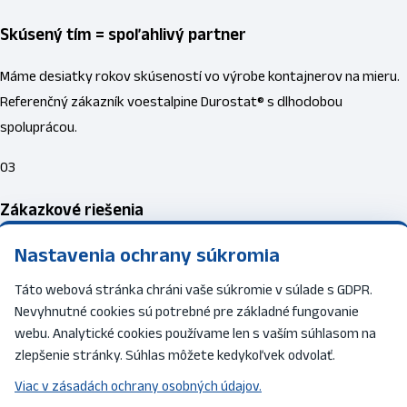
Skúsený tím = spoľahlivý partner
Máme desiatky rokov skúseností vo výrobe kontajnerov na mieru.
Referenčný zákazník voestalpine Durostat® s dlhodobou
spoluprácou.
03
Zákazkové riešenia
Nastavenia ochrany súkromia
Každý kontajner vyrábame na mieru — typ kontajnera, rozmery,
prevedenie, typ dverí, strecha, rolky, tesnosť. Výroba podľa noriem
Táto webová stránka chráni vaše súkromie v súlade s GDPR.
DIN 30722-1/2/3 / SS 3021, DIN 30720 / SS 3021 a UIC 50 591 (ACTS).
Nevyhnutné cookies sú potrebné pre základné fungovanie
webu. Analytické cookies používame len s vaším súhlasom na
04
zlepšenie stránky. Súhlas môžete kedykoľvek odvolať.
DIN certifikované normy
Viac v zásadách ochrany osobných údajov.