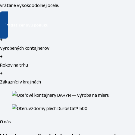
vrátane vysokoodolnej ocele.
Vyžiadať cenovú ponuku
+
Vyrobených kontajnerov
+
Rokov na trhu
+
Zákazníci v krajinách
O nás