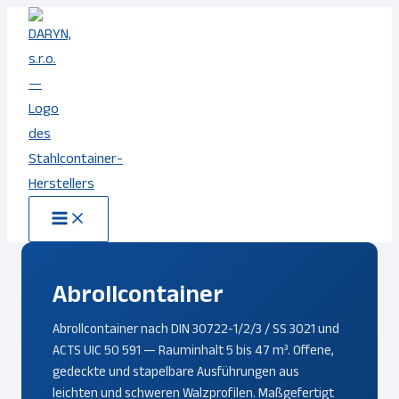
Zum
Inhalt
springen
Abrollcontainer
Abrollcontainer nach DIN 30722-1/2/3 / SS 3021 und
ACTS UIC 50 591 — Rauminhalt 5 bis 47 m³. Offene,
gedeckte und stapelbare Ausführungen aus
leichten und schweren Walzprofilen. Maßgefertigt