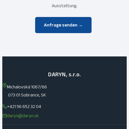
Ausstattung.
Anfrage senden →
DARYN, s.r.o.
Michalovská 1067/66
073 01 Sobrance, SK
+421 56 652 32 04
daryn@daryn.sk