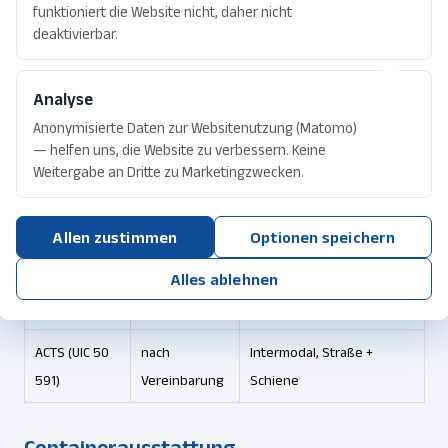
funktioniert die Website nicht, daher nicht
Norm
Tragfähigkeit
Spezifikation
deaktivierbar.
DIN 30722-1 /
Standard-Abrollbehälter,
bis 26 t
SS 3021
Haken Ø 50 mm
Analyse
Anonymisierte Daten zur Websitenutzung (Matomo)
DIN 30722-2 /
Leichter Typ, Hakenhöhe
bis 12 t
— helfen uns, die Website zu verbessern. Keine
SS 3021
900 mm
Weitergabe an Dritte zu Marketingzwecken.
DIN 30722-3 /
Schwerer Typ, Haken Ø60
bis 32 t
SS 3021
mm
Allen zustimmen
Optionen speichern
Alles ablehnen
nach
Hakenhöhe 1000 mm,
CZ-Variante
Vereinbarung
tschechischer Markt
ACTS (UIC 50
nach
Intermodal, Straße +
591)
Vereinbarung
Schiene
Containerausstattung